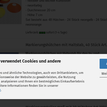
- flexibler und leichter Kunststoff
- neonfarbig
- Durchmesser 20 cm
- Höhe 7 cm
Set besteht aus 48 Hütchen - 24 Stück neongelb - 24 Stüc
neonorange
Lieferzeit:
sofort (1-4 Tage)
Markierungshütchen mit Haltstab, 40 Stück Art
Markierungshütchen mit Haltestab für den In- und
Outdoorbereich
 verwendet Cookies und andere
- bruchfeste, aber flexible Ausführung mit Haltestab
- Durchmesser 20 cm
s und ähnliche Technologien, auch von Drittanbietern, um
Wei
tionsweise der Website zu gewährleisten, die Nutzung
- Höhe 8 cm
 analysieren und Ihnen ein bestmögliches Einkaufserlebnis
- Set besteht aus 40 Hütchen, 10 Stück blau, 10 Stück rot
tere Informationen finden Sie in unserer
Stück gelb, 10 Stück weiß
g
.
Lieferzeit:
sofort (1-4 Tage)