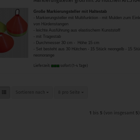
Markierungsteller groß mit 30 Hütchen Art.3104
Große Markierungsteller mit Haltestab
- Markierungsteller mit Multifunktion - mit Mulden zum Ein
von Hürdenstangen
- leichte Ausführung aus elastischem Kunststoff
- mit Tragestab
- Durchmesser 30 cm - Höhe 15 cm
- Set besteht aus 30 Hütchen - 15 Stück neongelb - 15 St
neonorange
Lieferzeit:
sofort (1-4 Tage)
Sortieren nach
pro Seite
Sortieren nach
8 pro Seite
1
bis
5
(von insgesamt
5
)