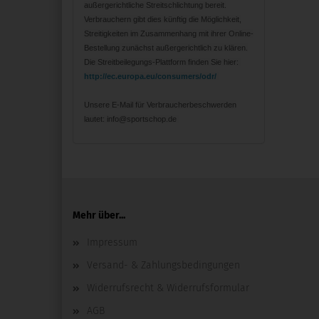
außergerichtliche Streitschlichtung bereit.
Verbrauchern gibt dies künftig die Möglichkeit,
Streitigkeiten im Zusammenhang mit ihrer Online-
Bestellung zunächst außergerichtlich zu klären.
Die Streitbeilegungs-Plattform finden Sie hier:
http://ec.europa.eu/consumers/odr/
Unsere E-Mail für Verbraucherbeschwerden
lautet: info@sportschop.de
Mehr über...
Impressum
Versand- & Zahlungsbedingungen
Widerrufsrecht & Widerrufsformular
AGB