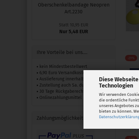
Oberschenkelbandage Neopren
Art.2230
Statt 10,95 EUR
Nur 5,48 EUR
Ihre Vorteile bei uns....
-29%
▪ kein Mindestbestellwert
▪ 6,90 Euro Versandkosten
Diese Webseite
▪ Auslieferung innerhalb 24 Std.
Technologien
▪ Zustellung auch Sa. durch DHL
▪ 30 Tage Rückgaberecht
Wir verwenden Cookie
▪ Onlinezahlungsmittel
die ordentliche Funk
unseres Angebotes zu
bieten zu können. Wei
Datenschutzerklärun
Zahlungsmöglichkeiten