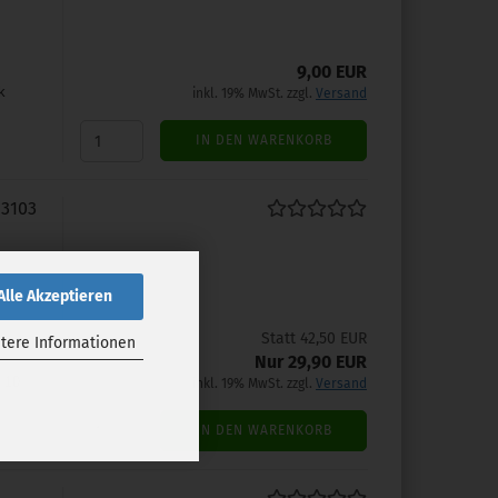
9,00 EUR
k
inkl. 19% MwSt. zzgl.
Versand
IN DEN WARENKORB
.3103
Alle Akzeptieren
Statt 42,50 EUR
tere Informationen
Nur 29,90 EUR
, 10
inkl. 19% MwSt. zzgl.
Versand
IN DEN WARENKORB