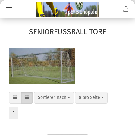
SENIORFUSSBALL TORE
Sortieren nach
pro Seite
Sortieren nach
8 pro Seite
1