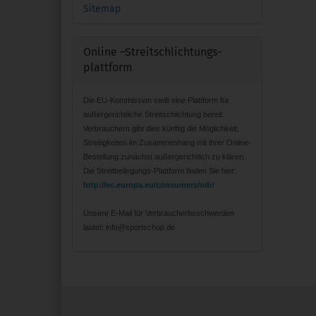
Sitemap
Online –Streitschlichtungs-
plattform
Die EU-Kommission stellt eine Plattform für
außergerichtliche Streitschlichtung bereit.
Verbrauchern gibt dies künftig die Möglichkeit,
Streitigkeiten im Zusammenhang mit ihrer Online-
Bestellung zunächst außergerichtlich zu klären.
Die Streitbeilegungs-Plattform finden Sie hier:
http://ec.europa.eu/consumers/odr/
Unsere E-Mail für Verbraucherbeschwerden
lautet: info@sportschop.de