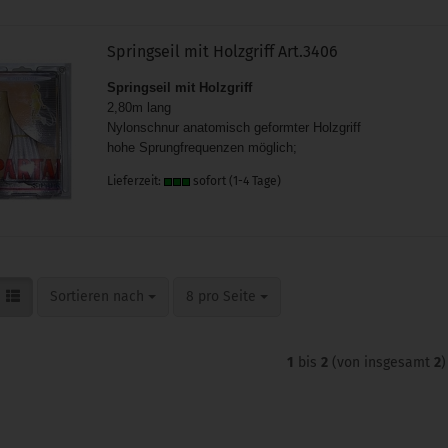
Springseil mit Holzgriff Art.3406
Springseil mit Holzgriff
2,80m lang
Nylonschnur
anatomisch geformter Holzgriff
hohe Sprungfrequenzen möglich;
Lieferzeit:
sofort (1-4 Tage)
Sortieren nach
pro Seite
Sortieren nach
8 pro Seite
1
bis
2
(von insgesamt
2
)