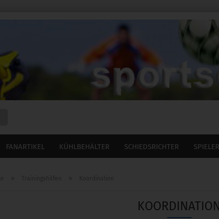
Suche...
FANARTIKEL
KÜHLBEHÄLTER
SCHIEDSRICHTER
SPIELE
»
»
te
Trainingshilfen
Koordination
KOORDINATIO