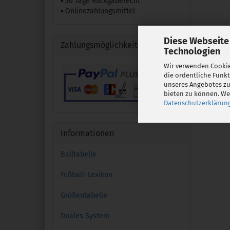
▪ 30 Tage Rückgaberecht
▪ Onlinezahlungsmittel
Diese Webseite
Zahlungsmöglichkeiten
Technologien
Wir verwenden Cookie
die ordentliche Funk
unseres Angebotes zu
bieten zu können. Wei
Datenschutzerklärun
Informationen
Balltabelle
Fußball-Lexikon
Größentabelle
Duales System