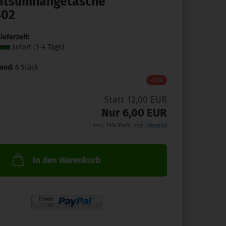
ätsumhängetasche
den
402
Merkzette
ieferzeit:
sofort (1-4 Tage)
and:
6
Stück
-50%
Statt 12,00 EUR
Nur 6,00 EUR
inkl. 19% MwSt. zzgl.
Versand
In den Warenkorb