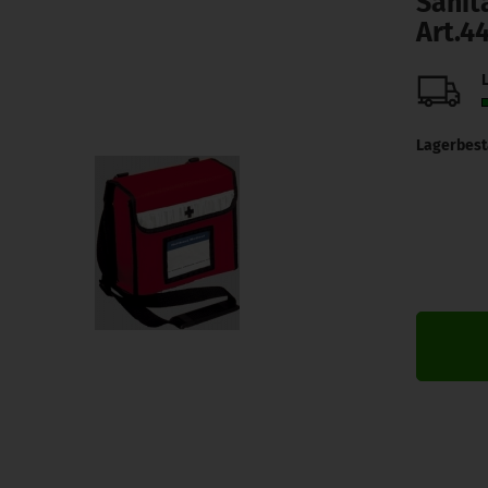
Sanit
Art.4
L
Lagerbest