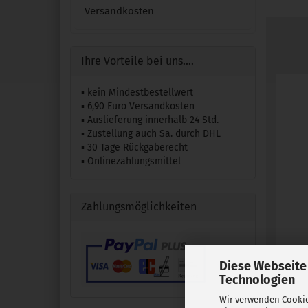
Versandkosten
Ihre Vorteile bei uns....
▪ kein Mindestbestellwert
▪ 6,90 Euro Versandkosten
▪ Auslieferung innerhalb 24 Std.
▪ Zustellung auch Sa. durch DHL
▪ 30 Tage Rückgaberecht
▪ Onlinezahlungsmittel
Zahlungsmöglichkeiten
Diese Webseite
Technologien
Wir verwenden Cookie