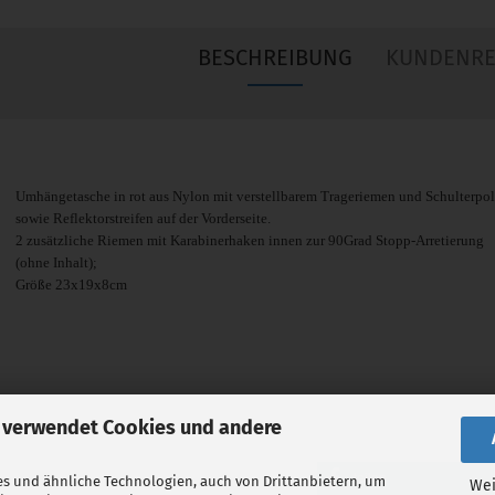
BESCHREIBUNG
KUNDENRE
Umhängetasche in rot aus Nylon mit verstellbarem Trageriemen und Schulterpols
sowie Reflektorstreifen auf der Vorderseite.
2 zusätzliche Riemen mit Karabinerhaken innen zur 90Grad Stopp-Arretierung
(ohne Inhalt);
Größe 23x19x8cm
 verwendet Cookies und andere
teilen
s und ähnliche Technologien, auch von Drittanbietern, um
Wei