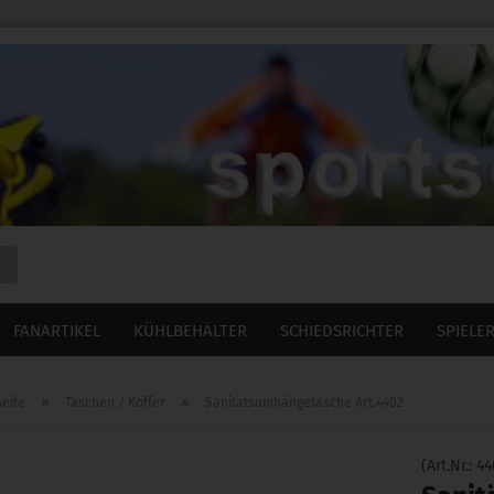
Suche...
FANARTIKEL
KÜHLBEHÄLTER
SCHIEDSRICHTER
SPIELE
»
»
seite
Taschen / Koffer
Sanitätsumhängetasche Art.4402
(Art.Nr.:
44