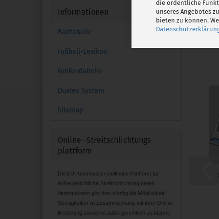
die ordentliche Funk
Informationen
unseres Angebotes zu
bieten zu können. Wei
Datenschutzerklärun
Balltabelle
Fußball-Lexikon
Größentabelle
Duales System
Sitemap
Online –Streitschlichtungs-
plattform
Die EU-Kommission stellt eine Plattform für
außergerichtliche Streitschlichtung bereit.
Verbrauchern gibt dies künftig die Möglichkeit,
Streitigkeiten im Zusammenhang mit ihrer Online-
Bestellung zunächst außergerichtlich zu klären.