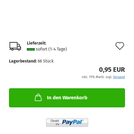
Lieferzeit:
Au
sofort (1-4 Tage)
de
Lagerbestand:
66
Stück
Me
0,95 EUR
inkl. 19% MwSt. zzgl.
Versand
In den Warenkorb