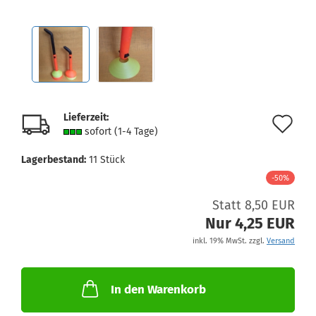
Lieferzeit:
Au
sofort (1-4 Tage)
de
Lagerbestand:
11
Stück
Me
-50%
Statt 8,50 EUR
Nur 4,25 EUR
inkl. 19% MwSt. zzgl.
Versand
In den Warenkorb