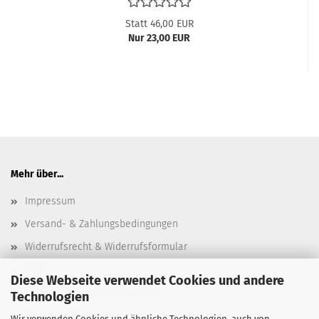
Statt 46,00 EUR
Nur 23,00 EUR
Mehr über...
Impressum
Versand- & Zahlungsbedingungen
Widerrufsrecht & Widerrufsformular
AGB
Diese Webseite verwendet Cookies und andere
Privatsphäre und Datenschutz
Technologien
Cookie Einstellungen
Wir verwenden Cookies und ähnliche Technologien, auch von