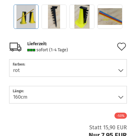
Lieferzeit:
Au
sofort (1-4 Tage)
de
Farben:
Me
Länge:
-50%
Statt 15,90 EUR
Nur 7,95 EUR